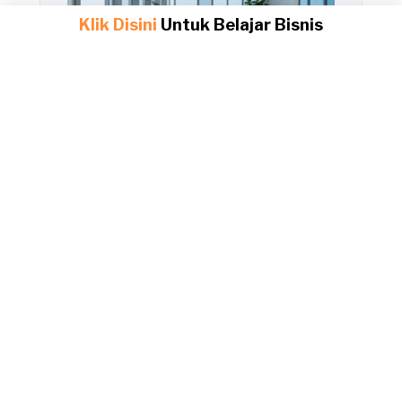
Klik Disini
Untuk Belajar Bisnis
Cara kerja affiliate itu Gampang Banget!
Modal Jempol doang, Dompet Auto Tebal
Gak Perlu Modal Gede! Ini Dia Supplier Jualan
Online Terpercaya yang Bikin Dompet Auto