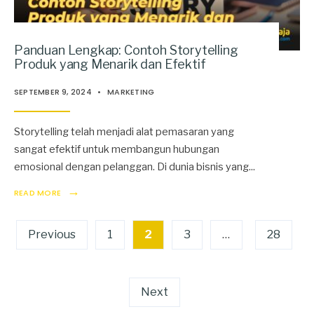
Panduan Lengkap: Contoh Storytelling
Produk yang Menarik dan Efektif
SEPTEMBER 9, 2024
•
MARKETING
Storytelling telah menjadi alat pemasaran yang
sangat efektif untuk membangun hubungan
emosional dengan pelanggan. Di dunia bisnis yang
...
→
READ MORE
Posts
Previous
1
2
3
…
28
pagination
Next