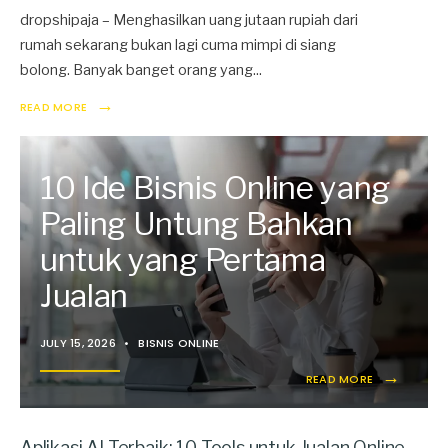
dropshipaja – Menghasilkan uang jutaan rupiah dari
rumah sekarang bukan lagi cuma mimpi di siang
bolong. Banyak banget orang yang
...
→
READ MORE
10 Ide Bisnis Online yang
Paling Untung Bahkan
untuk yang Pertama
Jualan
JULY 15, 2026
•
BISNIS ONLINE
→
READ MORE
Aplikasi AI Terbaik: 10 Tools untuk Jualan Online