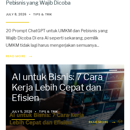
Pebisnis yang Wajib Dicoba
JULY 8, 2026
•
TIPS & TRIK
20 Prompt ChatGPT untuk UMKM dan Pebisnis yang
Wajib Dicoba Di era AI seperti sekarang, pemilik
UMKM tidak lagi harus mengerjakan semuanya
...
→
READ MORE
AI untuk Bisnis: 7 Cara
Kerja Lebih Cepat dan
Efisien
JULY 5, 2026
•
TIPS & TRIK
→
READ MORE