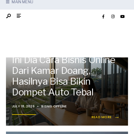
MAIN MENU
Ini Dia Cara Bisnis Online
Dari Kamar Doang,
Hasilnya Bisa Bikin
Dompet Auto Tebal
JULY 18, 2026
•
BISNIS OFFLINE
→
READ MORE