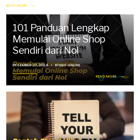
→
READ MORE
101 Panduan Lengkap
Memulai Online Shop
Sendiri dari Nol
DECEMBER 23, 2024
•
BISNIS ONLINE
→
READ MORE