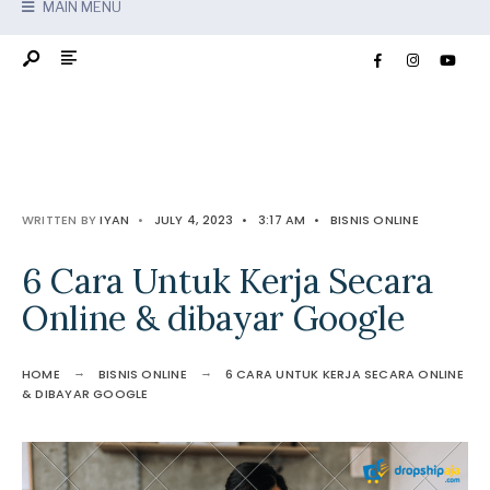
MAIN MENU
WRITTEN BY
IYAN
•
JULY 4, 2023
•
3:17 AM
•
BISNIS ONLINE
6 Cara Untuk Kerja Secara
Online & dibayar Google
HOME
BISNIS ONLINE
6 CARA UNTUK KERJA SECARA ONLINE
& DIBAYAR GOOGLE