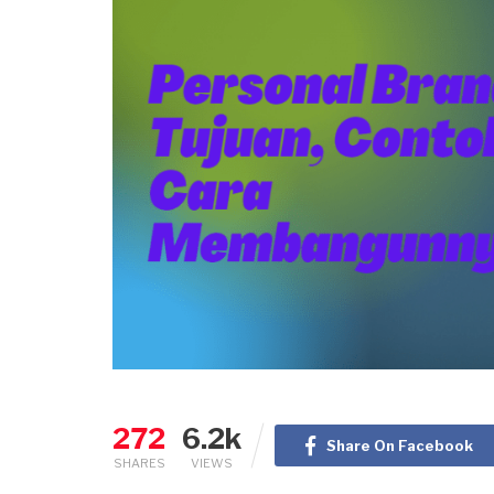
272
6.2k
Share On Facebook
SHARES
VIEWS