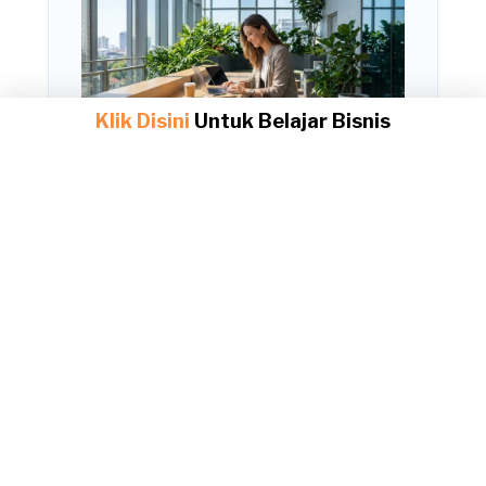
Klik Disini
Untuk Belajar Bisnis
Cara kerja affiliate itu Gampang Banget!
Modal Jempol doang, Dompet Auto Tebal
Gak Perlu Modal Gede! Ini Dia Supplier Jualan
Online Terpercaya yang Bikin Dompet Auto
Tebal