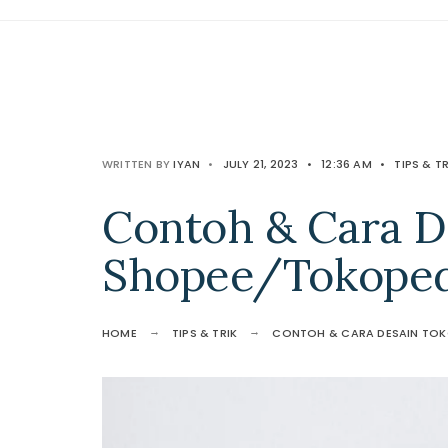
WRITTEN BY
IYAN
•
JULY 21, 2023
•
12:36 AM
•
TIPS & TR
Contoh & Cara D
Shopee/Tokoped
HOME
TIPS & TRIK
CONTOH & CARA DESAIN TOK