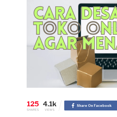
125
4.1k
Share On Facebook
SHARES
VIEWS