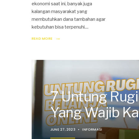
ekonomi saat ini, banyak juga
kalangan masyarakat yang
membutuhkan dana tambahan agar
kebutuhan bisa terpenuhi.
...
→
READ MORE
7 Untung Rugi
Yang Wajib K
JUNE 27, 2023
•
INFORMASI