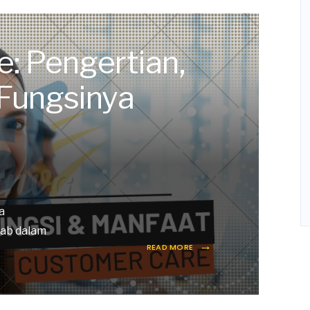
: Pengertian,
 Fungsinya
a
ab dalam
→
READ MORE