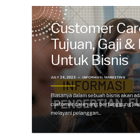
Customer Care
Tujuan, Gaji &
Untuk Bisnis
JULY 24, 2023
•
INFORMASI
,
MARKETING
Biasanya dalam sebuah bisnis akan ad
customer care yang bertanggung jaw
melayani pelanggan
...