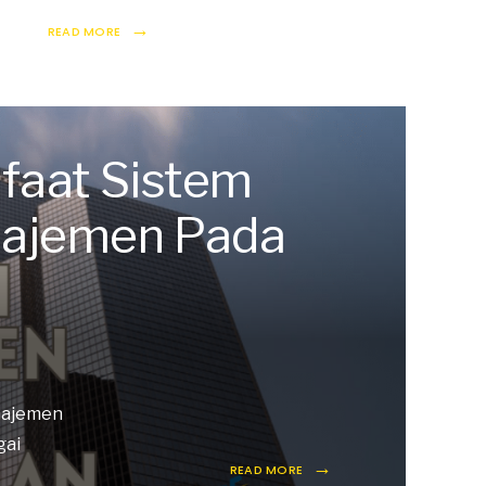
→
READ MORE
faat Sistem
najemen Pada
anajemen
gai
→
READ MORE