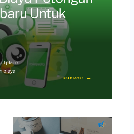
rbaru Untuk
ketplace
n biaya
→
READ MORE