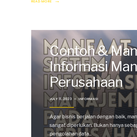
→
READ MORE
Contoh & Man
Informasi Ma
Perusahaan
JULY 11, 2023
•
INFORMASI
Agar bisnis berjalan dengan baik, m
sangat diperlukan. Bukan hanya seba
pengolahan data
...