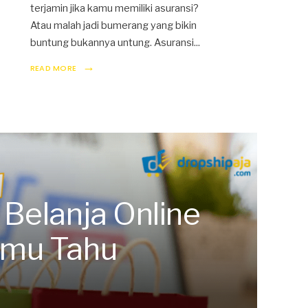
terjamin jika kamu memiliki asuransi?
Atau malah jadi bumerang yang bikin
buntung bukannya untung. Asuransi
...
→
READ MORE
 Belanja Online
amu Tahu