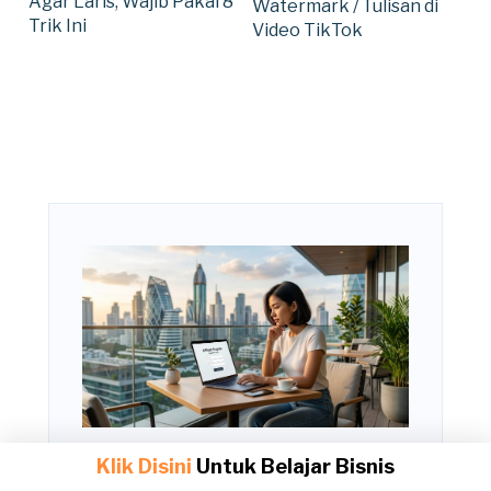
Agar Laris, Wajib Pakai 8
Watermark / Tulisan di
Trik Ini
Video TikTok
Cara Daftar Affiliate Marketing Biar Cepat
Klik Disini
Untuk Belajar Bisnis
Cuan, Pemula Wajib Banget Coba!