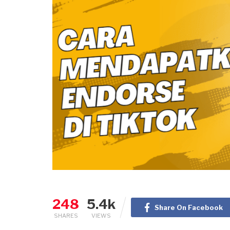
248
5.4k
Share On Facebook
SHARES
VIEWS